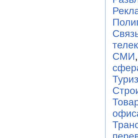
Рекл
Поли
Связь
теле
СМИ
сфер
Тури
Стро
Това
офис
Транс
пере