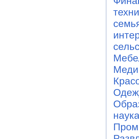
Фина
техн
семь
инте
сельс
Мебе
Меди
Крас
Одеж
Обра
наук
Пром
Разв