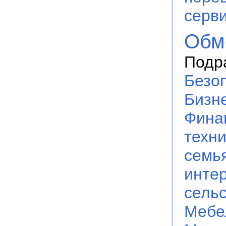
серв
Обм
Подр
Безо
Бизне
Фина
техн
семь
инте
сельс
Мебе