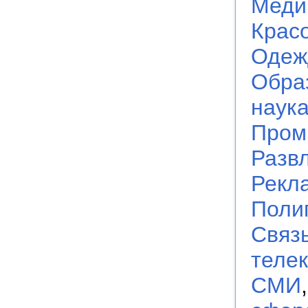
Меди
Крас
Одеж
Обра
наук
Пром
Разв
Рекл
Поли
Связь
теле
СМИ