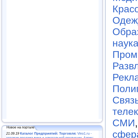
Крас
Одеж
Обра
наук
Пром
Разв
Рекл
Поли
Связь
теле
СМИ
Новое на портале
сфер
21.09.19
Каталог Предприятий: Торговля:
Vino1.ru -
оптовая продажа вина и алкогольной продукции. Адрес: