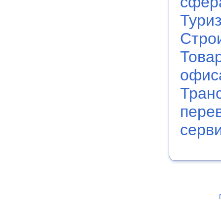
сфер
Тури
Стро
Това
офис
Транс
пере
серв