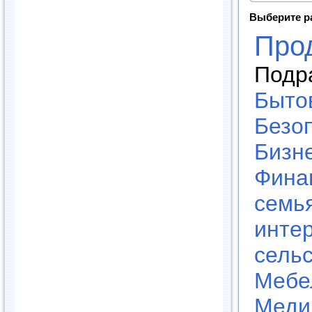
Выберите р
Про
Подр
Быто
Безо
Бизне
Фина
семь
инте
сельс
Мебе
Меди