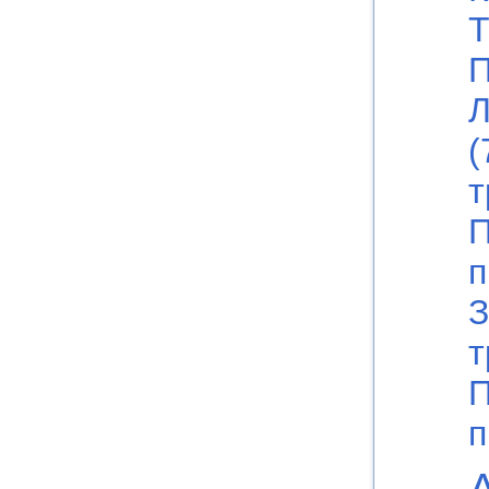
Т
П
Л
(
т
П
п
З
т
П
п