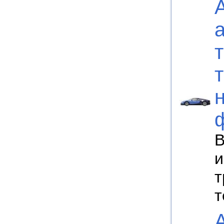
В
и
т
т