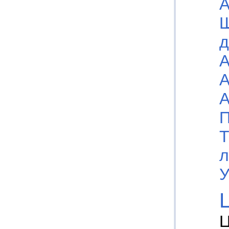
А
Ш
д
А
А
А
П
Т
л
У
Ц