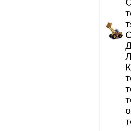
С
т
т
С
Д
Л
К
т
т
т
о
т