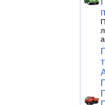
П
л
а