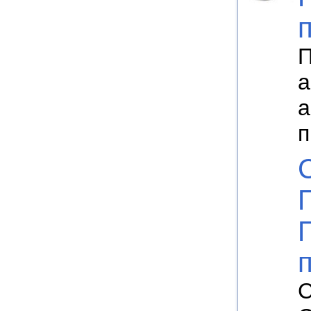
П
а
а
п
С