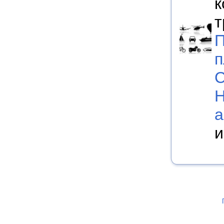
к
т
П
п
С
а
и