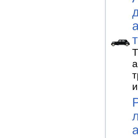
Т
а
т
и