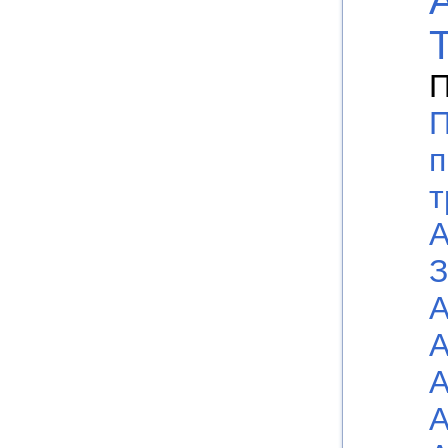
П
П
п
т
А
З
А
А
А
А