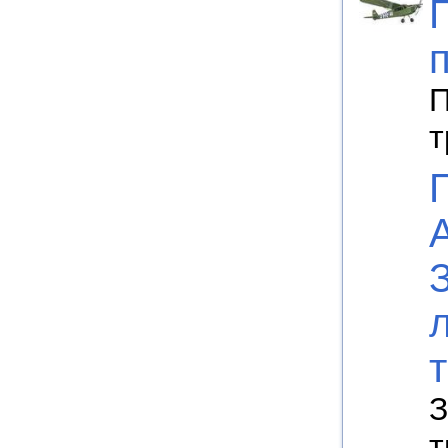
П
т
З
т