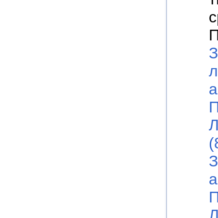
с
П
З
л
а
П
Л
(
З
а
П
Л