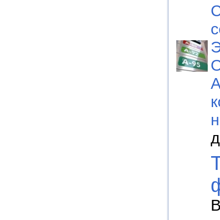
С
с
Э
O
А
к
н
д
В