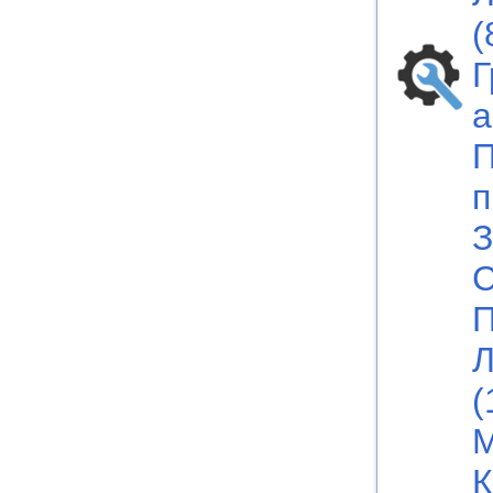
(
Г
а
П
п
З
С
П
Л
(
М
К