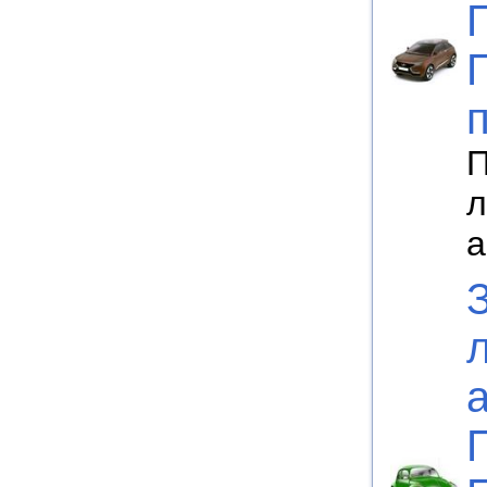
П
л
а