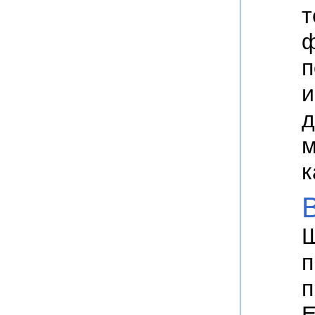
т
ф
п
и
д
м
к
Ш
п
п
Е