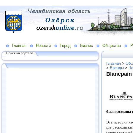
Главная
Новости
Город
Бизнес
Общество
Р
Поиск на портале...
Главная
>
Общ
>
Бренды
>
Ч
Blancpain
были созданы п
Эта история на
где располагалс
существующий 