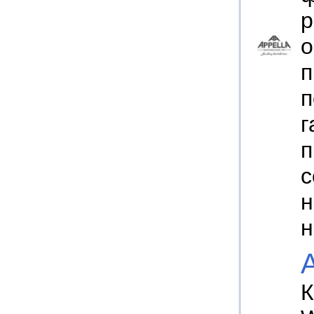
р
о
п
п
г
п
с
н
н
A
К