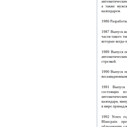
автоматическим
а также мужск
календарем.
1986 Разработк
1987 Выпуск ж
часов такого ти
которые когда-
1989 Выпуск пе
автоматически
стрелкой.
1990 Выпуск пе
восьмидневным 
1991 Выпуск
состоящих и
автоматически
календаря, мин
в мире принадле
1992 Успех го
Blancpain пр
обладающие сл