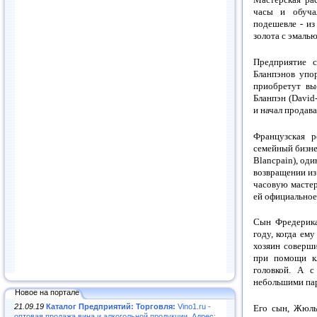
часы и обуча
подешевле - из
золота с эмаль
Предприятие 
Бланпэнов упор
приобретут вы
Бланпэн (David
и начал продав
Французская 
семейный бизне
Blancpain), оди
возвращении из
часовую мастер
ей официальное 
Сын Фредерика
году, когда ем
хозяин соверш
при помощи кл
головкой. А 
небольшими па
Новое на портале
21.09.19
Каталог Предприятий: Торговля:
Vino1.ru -
Его сын, Жюль
оптовая продажа вина и алкогольной продукции. Адрес: