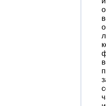
и
о
в
о
л
к
ф
в
п
з
с
ч
и