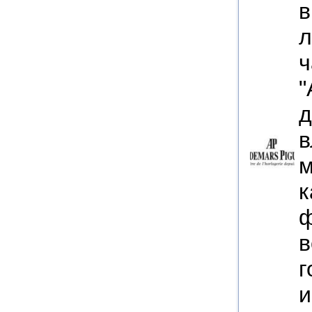
в
л
ч
"
д
в
м
к
ф
в
г
и