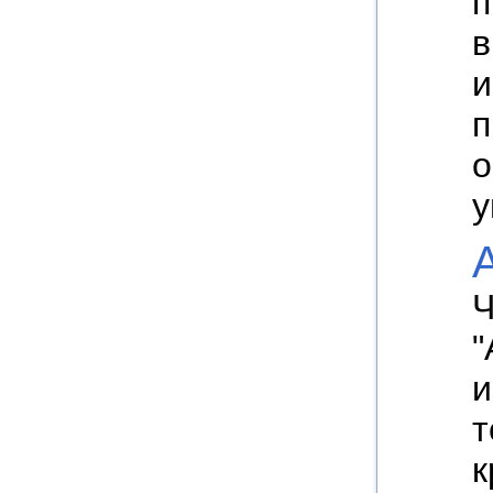
п
в
и
п
о
у
"
и
т
к