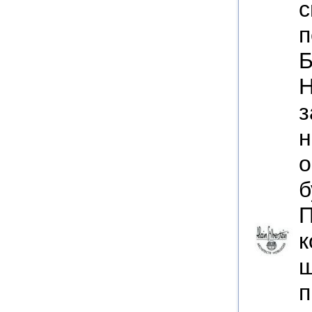
с
п
Б
Н
з
н
о
б
П
к
ш
п