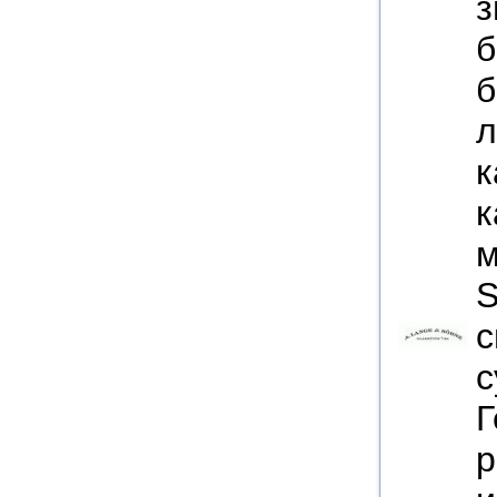
з
б
б
л
к
к
м
S
с
с
Г
р