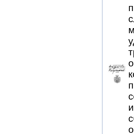
п
м
у
т
о
к
п
с
и
с
о