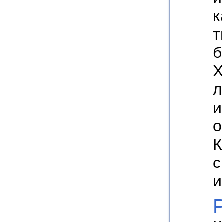
к
т
б
X
л
и
о
К
с
и
P