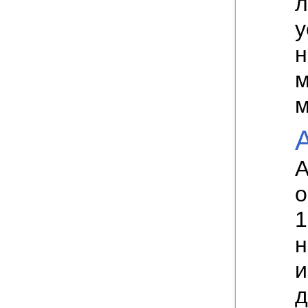
л
у
н
м
м
A
A
о
1
н
и
д