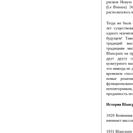
риском. Новую
(Le Brassus). 
располагалось 
Тогда же была 
лет существов
одного экземпл
будущем! Так
традиций выс
традициям мас
Blancpain на п
друг другу с
культурного на
это никогда не
временем спос
новые решени
функциональн
неповторимым,
преданность по
История Blanc
1926 Компания 
начинает массо
1931 Blancpain