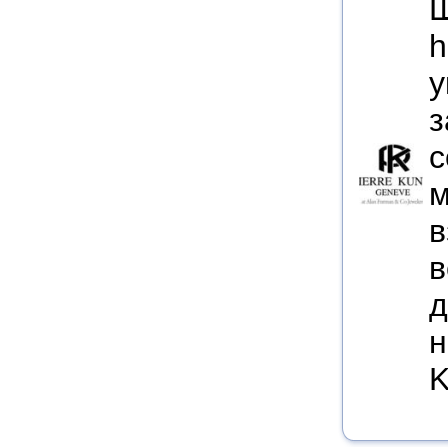
Ш
h
у
з
с
м
в
в
д
н
K