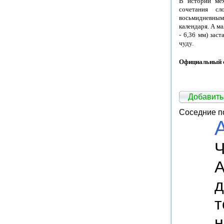
В истории мех
сочетания сл
восьмидневным
календаря. А м
-
6,36 мм
) зас
чуду.
Официальный 
Добавить
Соседние п
A
Ч
A
д
т
н