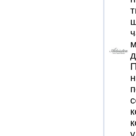
т
ш
ч
м
д
П
н
п
с
к
к
у