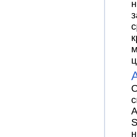
н
з
с
к
м
ц
О
с
A
S
н