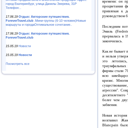
времени: он п
город Екатеринбург, улица Данилы Зверева, 31Р
процветания ф
Телефон:..
привлекая к д
руководством б
17.06.19
Отдых: Авторские путешествия.
ForeverTravel.club
.Мини-группы (6-10 человек)Новые
маршруты и городаОптимальное сочетание..
Последним пот
Эмиль (Freder
17.06.19
Отдых: Авторские путешествия.
прервалась в 
ForeverTravel.club
закончилась.
15.05.19
Новости
Как не бывает 
15.05.19
Новости
и нельзя утвер
это летопись
Посмотреть все
триумфальных 
фирмы стали 70
всю швейцарс
кризис. Многи
существование
агрессии". Со
десятилетнего 
более чем дву
забвения.
Новая история
возглавил Жан
Blancpain был