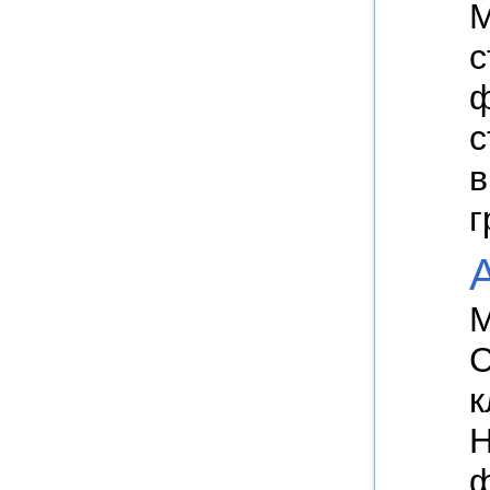
M
с
ф
с
в
г
A
М
С
к
Н
ф