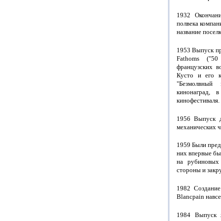
1932 Окончани
полвека компан
название поселк
1953 Выпуск пр
Fathoms ("5
французских в
Кусто и его к
"Безмолвный 
кинонаград, 
кинофестиваля.
1956 Выпуск д
механических ч
1959 Были пред
них впервые бы
на рубиновых
стороны и закр
1982 Создание
Blancpain навсе
1984 Выпуск 