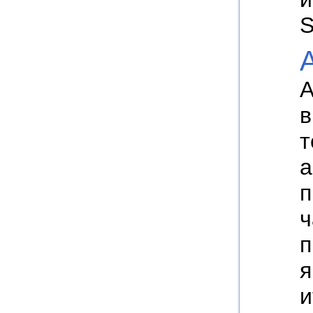
S
A
A
в
т
а
п
ч
п
я
и