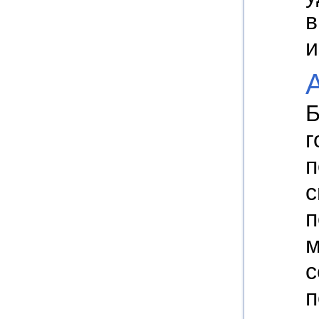
в
и
Б
г
п
с
п
м
с
п