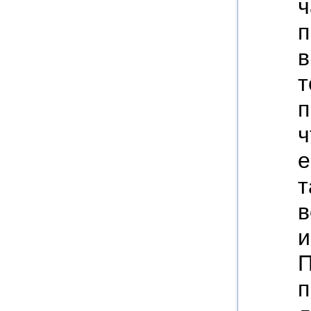
ч
п
в
т
п
ч
е
т
в
и
П
п