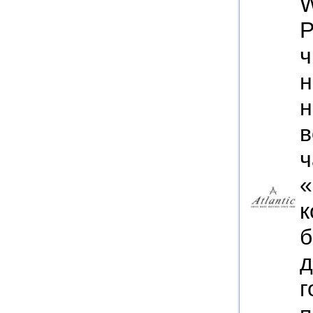
ч
н
н
в
ч
«
к
б
д
г