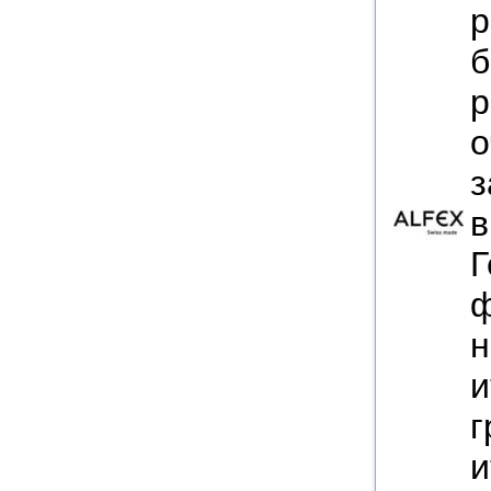
р
б
р
о
з
в
Г
ф
н
и
г
и