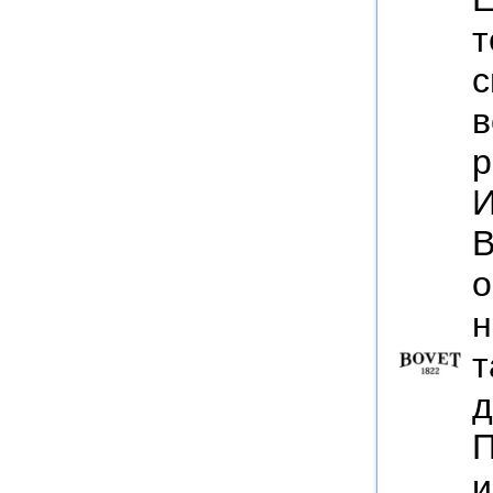
т
с
в
р
И
В
о
н
т
д
П
и