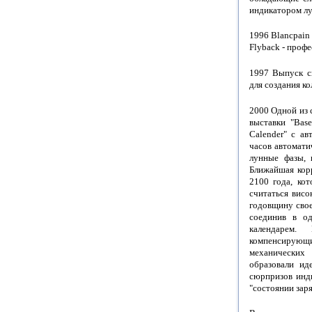
индикатором лу
1996 Blancpain
Flyback - проф
1997 Выпуск с
для создания к
2000 Одной из
выставки "Base
Calender" с а
часов автомати
лунные фазы, 
Ближайшая корр
2100 года, кот
считаться вис
годовщину свое
соединив в о
календарем.
компенсирующи
механических
образовали ид
сюрпризов инд
"состоянии зар