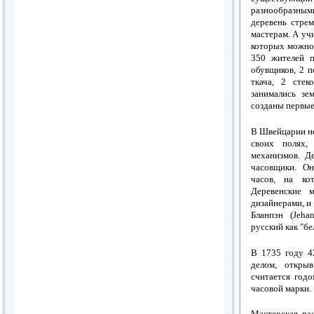
разнообразны
деревень стре
мастерам. А уч
которых можно 
350 жителей п
обувщиков, 2 п
ткача, 2 стек
занимались зе
созданы первые
В Швейцарии не
своих полях,
механизмов. Д
часовщики. Он
часов, на ко
Деревенские 
дизайнерами, и
Бланпэн (Jeha
русский как "бе
В 1735 году 4
делом, откры
считается год
часовой марки.
Мастерская рас