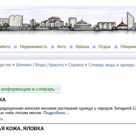
абота
Недвижимость
Авто
Афиша
Отдых
Общени
ество
>
Шоппинг | Мода | Красота
>
Справка
>
Словарь моды и одежды
 информацию в словарь
КА
 традиционная женская меховая распашная одежда у народов Западной Си
ью либо легким мехом.
Подробнее...
ть
Я КОЖА, ЯЛОВКА