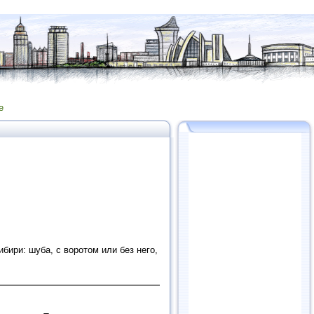
е
бири: шуба, с воротом или без него,