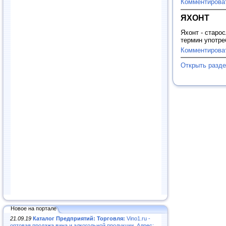
Комментирова
ЯХОНТ
Яхонт - старо
термин употре
Комментирова
Открыть разд
Новое на портале
21.09.19
Каталог Предприятий: Торговля:
Vino1.ru -
оптовая продажа вина и алкогольной продукции. Адрес: