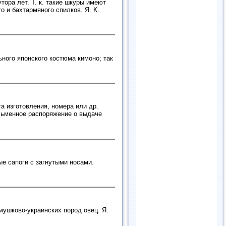
тора лет. Т. к. такие шкуры имеют
 и бахтармяного спилков. Я. К.
ьного японского костюма кимоно; так
та изготовления, номера или др.
исьменное распоряжение о выдаче
ые сапоги с загнутыми носами.
смушково-украинских пород овец. Я.