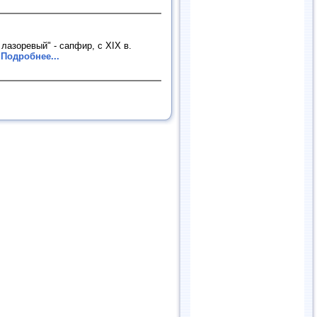
лазоревый" - сапфир, с XIX в.
.
Подробнее...