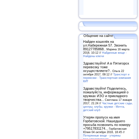
Общение на сайте
Найден кошелёк на
ул.Набережная 57. Звонить
89127785868..
Марина 16 марта
2018, 10:12 //
Найденные вещи -
Найдены ключи
Здравствуйте! А в Пятигорск
перевозку тоже
осуществляете?..
Ольга 22
октября 2017, 09:12 //
Транспорт и
перевозки - Транспортная компания
КИТ
Здравствуйте! Поделитесь,
пожалуйста, информацией о
кружках ИЗО и прикладного
творчества...
Светлана 17 января
2017, 21:24 //
Частные детские сады,
центры, клубы, кружки - Мечта,
детский клуб
Утерян пропуск на имя
Горбатовской. Нашедшего
просьба позвонить по номеру
+79517831174...
Горбатовская
Юлия 04 октября 2016, 18:45 //
Потерянные вещи - утеряны
вод.удостоверение