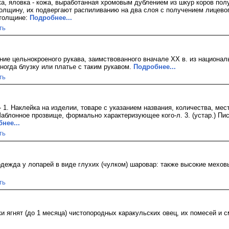
а, яловка - кожа, выработанная хромовым дублением из шкур коров полу
лщину, их подвергают распиливанию на два слоя с получением лицевого
 толщине:
Подробнее...
ть
ание цельнокроеного рукава, заимствованного вначале XX в. из национал
ногда блузку или платье с таким рукавом.
Подробнее...
ть
- 1. Наклейка на изделии, товаре с указанием названия, количества, мес
Шаблонное прозвище, формально характеризующее кого-л. 3. (устар.) П
нее...
ть
одежда у лопарей в виде глухих (чулком) шаровар: также высокие мехов
ть
ки ягнят (до 1 месяца) чистопородных каракульских овец, их помесей и 