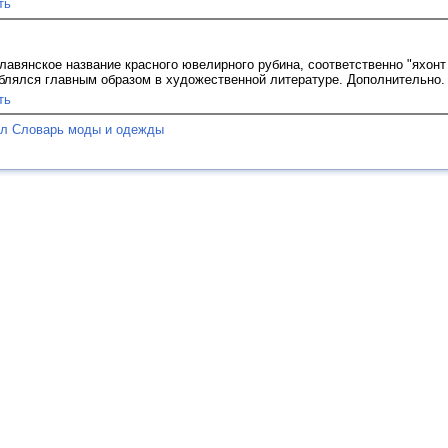
ть
славянское название красного ювелирного рубина, соответственно "яхонт 
блялся главным образом в художественной литературе. Дополнительно
ть
ел Словарь моды и одежды