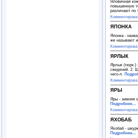
Яловичная кож
повышенную то
различают по
Комментирова
ЯПОНКА
Японка - назв
же называют и
Комментирова
ЯРЛЫК
Ярлык (тюрк.) 
сведений. 2. 
чего-л.
Подроб
Комментирова
ЯРЫ
Яры - зимняя 
Подробнее...
Комментирова
ЯХОБАБ
Яхобаб - шкур
Подробнее...