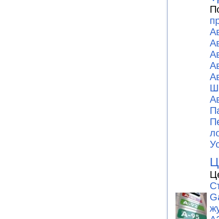
П
п
А
А
А
А
А
Ш
А
П
П
л
У
Ц
Ц
С
G
ж