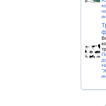
А
к
н
и
Т
ф
В
к
т
П
д
Н
"
и