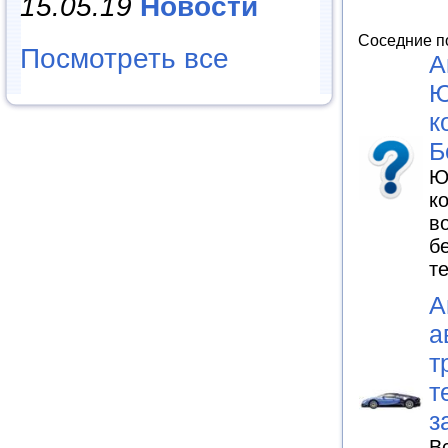
15.05.19
Новости
Соседние п
Посмотреть все
А
Ю
к
Б
Ю
к
в
б
т
А
а
т
т
з
В