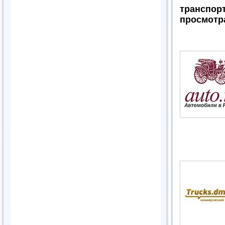
трансп
просмотра