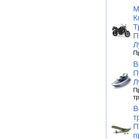
М
К
Т
П
Л
П
В
П
Л
П
т
В
т
П
п