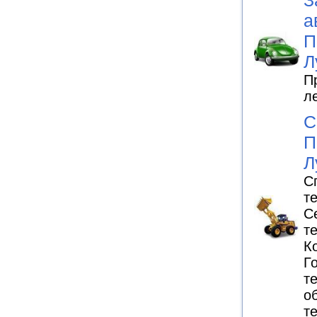
З
а
П
Л
П
л
С
П
Л
С
т
С
т
К
Г
т
о
т