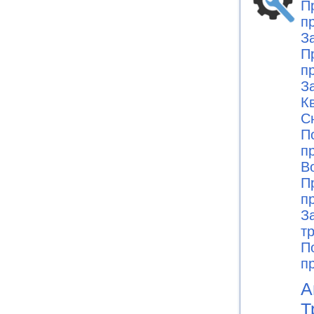
П
п
З
П
п
З
К
С
П
п
В
П
п
З
т
П
п
А
Т