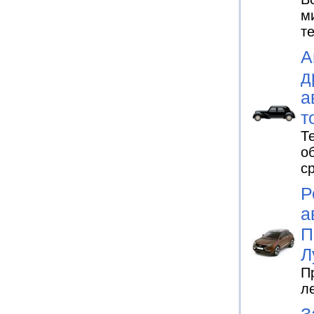
м
т
А
д
а
т
Т
о
с
Р
а
П
Л
П
л