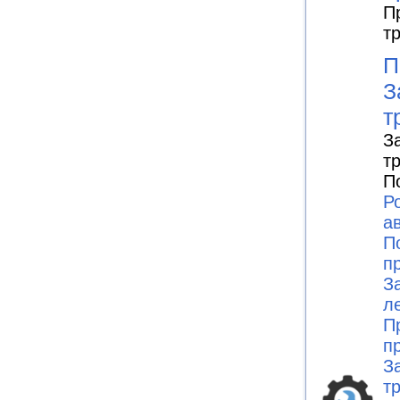
П
т
П
З
т
З
т
П
Р
а
П
п
З
л
П
п
З
т