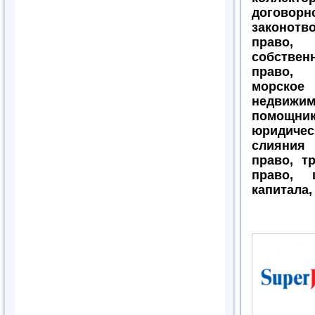
дого
законот
право,
собстве
право, 
морское 
недвижим
помощ
юридичес
слияния 
право, т
право, 
капитала,