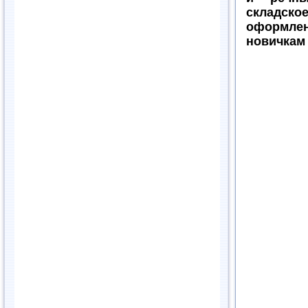
складс
оформлен
новичкам