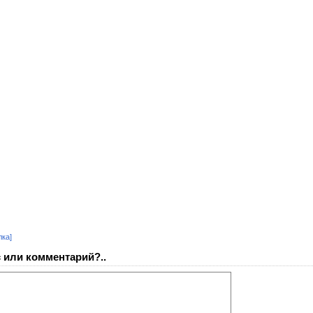
лка]
 или комментарий?..