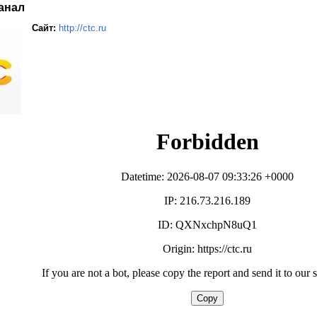
анал
Сайт:
http://ctc.ru