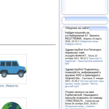
Общение на сайте
Найден кошелёк на
ул.Набережная 57. Звонить
89127785868..
Марина 16 марта
2018, 10:12 //
Найденные вещи -
Найдены ключи
Здравствуйте! А в Пятигорск
перевозку тоже
осуществляете?..
Ольга 22
октября 2017, 09:12 //
Транспорт и
перевозки - Транспортная компания
КИТ
Здравствуйте! Поделитесь,
пожалуйста, информацией о
кружках ИЗО и прикладного
творчества...
Светлана 17 января
2017, 21:24 //
Частные детские сады,
центры, клубы, кружки - Мечта,
вто. Новости
детский клуб
Утерян пропуск на имя
Горбатовской. Нашедшего
просьба позвонить по номеру
+79517831174...
Горбатовская
Юлия 04 октября 2016, 18:45 //
Потерянные вещи - утеряны
вод.удостоверение