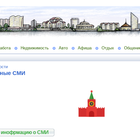
абота
Недвижимость
Авто
Афиша
Отдых
Общени
ости
ьные СМИ
ь инофрмацию о СМИ