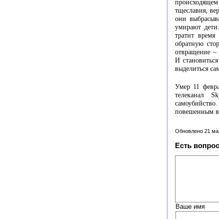
происходяще
тщеславия, вер
они выбрасыв
умирают дети
тратит время
обратную сто
отвращение – 
И становиться
выделиться са
Умер 11 февра
телеканал S
самоубийств
повешенным в 
Обновлено 21 ма
Есть вопрос
Ваше имя