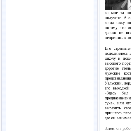
ко мне за по
получите. А ес
когда вижу по
потому что м
далеко не вс
неприязнь к м
Его стремите
исполнилось ш
школу и поше
высокого порт
дорогие ател
мужские кос
представляю
Уэльский, лор
его выходкой
«Здесь был
предназначен
сука», или чт
выразить св
пришлось пере
где он занима
Затем он рабо