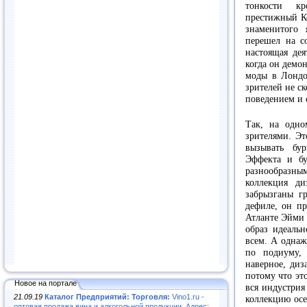
тонкости кр
престижный Ко
знаменитого 
перешел на с
настоящая дея
когда он демо
моды в Лондон
зрителей не с
поведением и
Так, на одн
зрителями. Эт
вызывать бу
Эффекта и б
разнообразным
коллекция ди
забрызганы г
дефиле, он п
Атланте Эйми 
образ идеаль
всем. А однаж
по подиуму,
наверное, диз
потому что эт
Новое на портале
вся индустрия
21.09.19
Каталог Предприятий: Торговля:
Vino1.ru -
коллекцию осе
оптовая продажа вина и алкогольной продукции. Адрес: