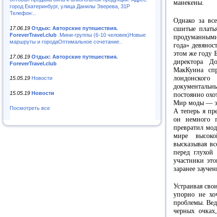
манекены.
город Екатеринбург, улица Данилы Зверева, 31Р
Телефон:..
Однако за вс
17.06.19
Отдых: Авторские путешествия.
сшитые плать
ForeverTravel.club
.Мини-группы (6-10 человек)Новые
продуманными
маршруты и городаОптимальное сочетание..
года» девянос
этом же году 
17.06.19
Отдых: Авторские путешествия.
директора Д
ForeverTravel.club
МакКуина сп
лондонског
15.05.19
Новости
документальны
15.05.19
Новости
постоянно охот
Мир моды — эт
Посмотреть все
А теперь я пр
он немного 
превратил мод
мире высок
высказывая вс
перед глухой
участники эт
заранее зауче
Устраивая сво
упорно не хоч
проблемы. Вед
черных очках