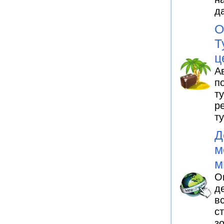
д
О
Т
ц
А
п
т
р
т
Д
м
м
О
д
в
с
з