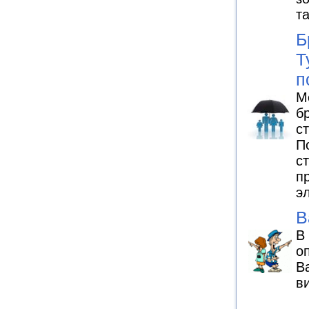
т
Б
Т
п
М
б
с
П
с
п
э
В
В
о
В
в