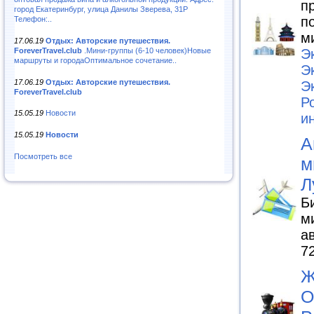
п
город Екатеринбург, улица Данилы Зверева, 31Р
п
Телефон:..
м
17.06.19
Отдых: Авторские путешествия.
ForeverTravel.club
.Мини-группы (6-10 человек)Новые
Э
маршруты и городаОптимальное сочетание..
Э
17.06.19
Отдых: Авторские путешествия.
Э
ForeverTravel.club
Р
15.05.19
Новости
и
15.05.19
Новости
А
Посмотреть все
м
Л
Б
м
а
7
Ж
О