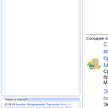
Соседние п
С
в
б
М
С
б
М
Э
п
Новое на портале
Э
21.09.19
Каталог Предприятий: Торговля:
Vino1.ru -
оптовая продажа вина и алкогольной продукции. Адрес: