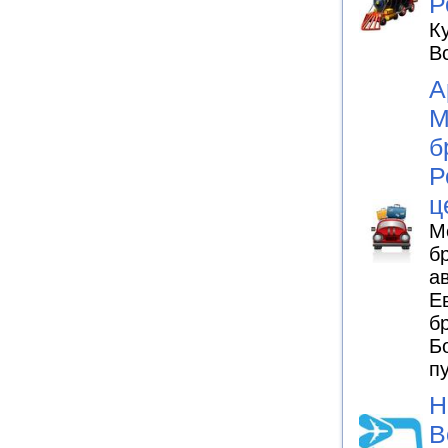
Р
К
В
А
М
б
Р
ц
М
б
а
Е
б
Б
п
Н
В