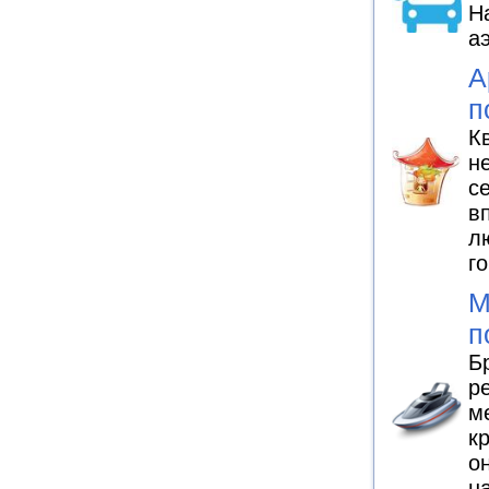
Н
а
А
п
К
н
с
в
л
г
М
п
Б
р
м
к
о
н