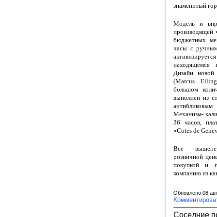
знаменитый гор
Модель и впр
производящей 
бюджетных мех
часы с ручным
активизируетс
находящемся 
Дизайн новой
(Marcus Eili
большом колич
выполнен из ст
антибликовым
Механизм- кали
36 часов, пла
«Cоtes de Genеv
Все вышепер
розничной цене
покупкой и п
компанию из кан
Обновлено 08 ав
Комментирова
Соседние п