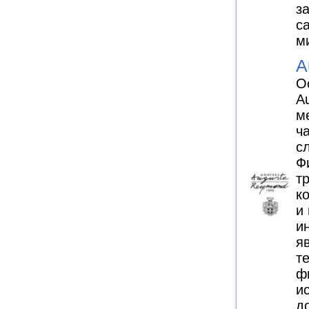
з
с
м
A
О
A
м
ч
с
Ф
т
к
и
и
я
т
ф
и
д