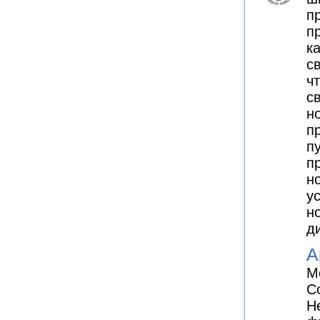
п
п
к
с
ч
св
н
п
п
п
н
у
н
д
A
М
С
Н