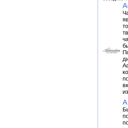
A
Ч
я
т
т
ч
б
П
д
A
к
п
в
и
A
Б
п
п