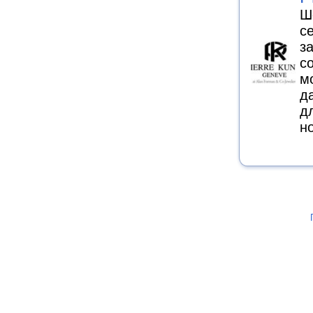
Ш
с
з
с
м
д
д
н