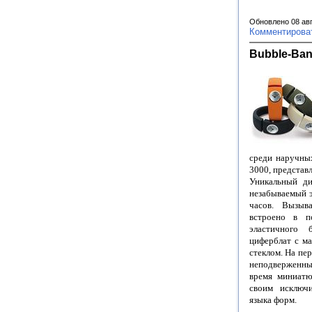
Обновлено 08 ав
Комментирова
Bubble-Ba
среди наручных
3000, представ
Уникальный д
незабываемый э
часов. Вызыв
встроено в п
эластичного 
циферблат с ма
стеклом. На пе
неподверженн
время миниатю
своим исключ
языка форм.