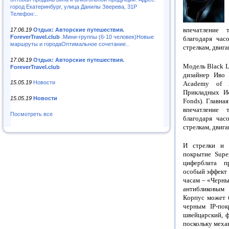
город Екатеринбург, улица Данилы Зверева, 31Р
Телефон:..
впечатление 
17.06.19
Отдых: Авторские путешествия.
ForeverTravel.club
.Мини-группы (6-10 человек)Новые
благодаря час
маршруты и городаОптимальное сочетание..
стрелкам, двиг
17.06.19
Отдых: Авторские путешествия.
Модель Black L
ForeverTravel.club
дизайнер Иво 
15.05.19
Новости
Academy of A
Прикладных Ис
15.05.19
Новости
Fonds). Главна
впечатление 
Посмотреть все
благодаря час
стрелкам, двиг
И стрелки и 
покрытие Supe
циферблата п
особый эффект 
часам – «Черны
антибликовым
Корпус может 
черным IP-пок
швейцарский, ф
поскольку механ