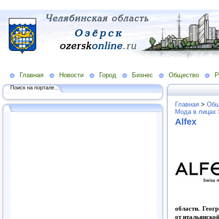
Главная
Новости
Город
Бизнес
Общество
Р
Поиск на портале...
Главная
>
Общ
Мода в лицах
Alfex
области. Геог
от итальянской