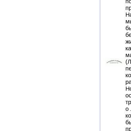
п
п
Н
м
б
б
ж
к
м
(
п
к
р
Н
о
т
о
к
б
п