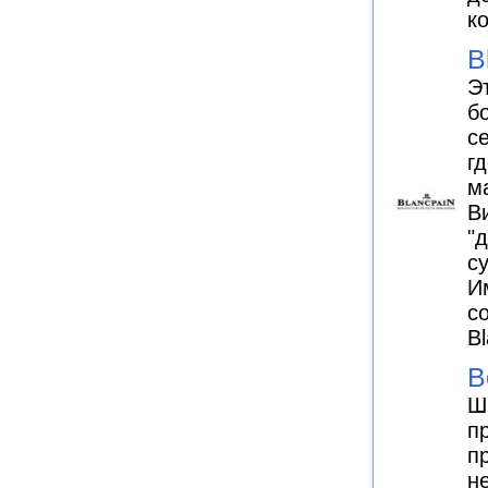
к
B
Э
б
с
г
м
Ви
"
с
И
с
B
B
Ш
п
п
н