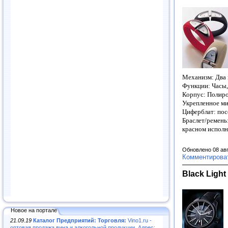
Механизм: Два 
Функции: Часы,
Корпус: Полиро
Укрепленное ми
Циферблат: по
Браслет/реме
красном испол
Обновлено 08 ав
Комментирова
Black Light
Новое на портале
21.09.19
Каталог Предприятий: Торговля:
Vino1.ru -
оптовая продажа вина и алкогольной продукции. Адрес: