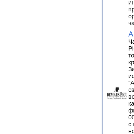
и
п
о
ч
A
Ч
Pi
т
к
З
и
"
с
в
к
ф
0
с
н