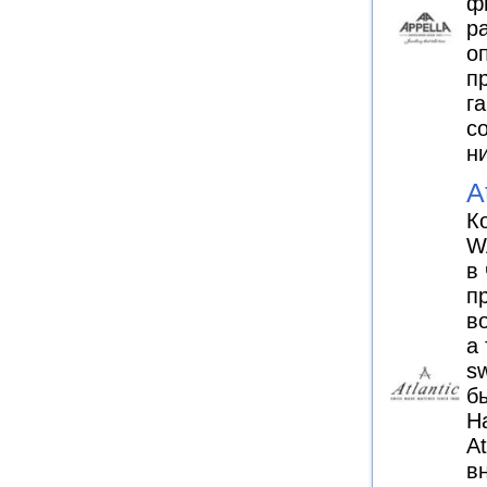
ф
р
о
п
г
с
н
A
К
W
в
п
в
а
s
б
Н
A
в