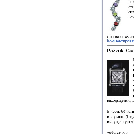
по
ст
сир
Рем
Обновлено 08 ав
Комментирова
Pazzola Gia
находящемся п
В честь 60-лет
в Лугано (Lug
выпущенную лим
«обогатили»