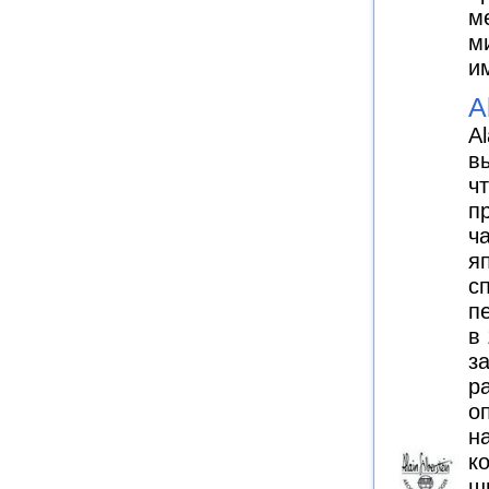
м
м
и
A
Al
в
ч
п
ч
я
с
п
в
з
р
о
н
к
ш