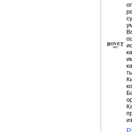
о
р
с
у
В
о
и
к
и
к
т
К
к
Б
о
К
п
и
P