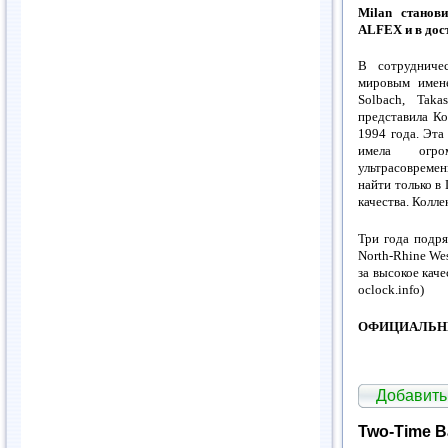
Milan станов
ALFEX и в дос
В сотрудниче
мировым имене
Solbach, Tak
представила К
1994 года. Эта
имела огро
ультрасовреме
найти только в
качества. Кол
Три года подря
North-Rhine We
за высокое ка
oclock.info)
ОФИЦИАЛЬН
Добавить
Two-Time 