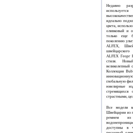
Недавно раз
использует
высококачест
идеально подх
цвета, использ
оливковый и о
только еще б
поколению ульт
ALFEX, Швей
швейцарского
ALFEX Георг П
стиля. Новы
великолепный с
Коллекция Bub
инновационн
глобальную фил
ювелирные из
стремящихся 
страстными, це
Все модели к
Швейцарии из 
ремнем из
водонепрониц
доступны в ч
песочный, олив