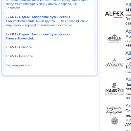
город Екатеринбург, улица Данилы Зверева, 31Р
Al
Телефон:..
AL
ра
17.06.19
Отдых: Авторские путешествия.
Ге
ForeverTravel.club
.Мини-группы (6-10 человек)Новые
ст
маршруты и городаОптимальное сочетание..
Ap
17.06.19
Отдых: Авторские путешествия.
Мо
ForeverTravel.club
оп
не
15.05.19
Новости
At
15.05.19
Новости
Ко
во
Посмотреть все
18
ча
Au
Ча
ле
на
за
Au
Ос
ме
ин
до