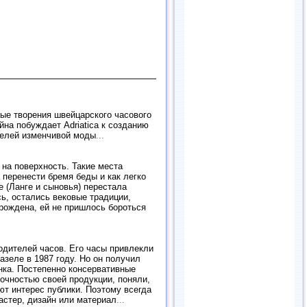
ные творения швейцарского часового
на побуждает Adriatica к созданию
телей изменчивой моды
...
 на поверхность. Такие места
 перенести бремя беды и как легко
e (Ланге и сыновья) перестала
ь, остались вековые традиции,
зрождена, ей не пришлось бороться
зводителей часов. Его часы привлекли
азеле в 1987 году. Но он получил
инка. Постепенно консервативные
очностью своей продукции, поняли,
ают интерес публики. Поэтому всегда
астер, дизайн или материал
...