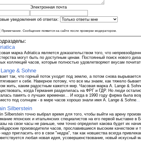
Электронная почта
овые уведомления об ответах:
|
Примечание. Сообщение появится на сайте после проверки модератором.
одразделы:
riatica
совая марка Adriatica является доказательством того, что непревзойден
стерства могут быть по доступным ценам. Постоянный поиск нового дизай
вых коллекций часов, которые полностью удовлетворяют вкусам почита
 Lange & Sohne
вает так, что горный поток уходит под землю, а потом снова вырывается
итягивают к себе. Наверное потому, что все мы знаем, как тяжело бывает
том жить, каким радостным кажется мир. Часовая марка A. Lange & Sohn
ществовать, когда Германия разделилась на ФРГ и ГДР. Но люди осталис
талась память о лучших временах... И когда в 1990 году фирма была во
 место под солнцем - в мире часов хорошо знали имя А. Lange & Sohne
...
ain Silberstein
ain Silberstein точно выбрал время для того, чтобы выйти на арену прои
имание японских и итальянских специалистов на его первой выставке в Б
казы на свои часы не раньше, чем точно определил какова будет их нач
ейцарские производители часов, прославившиеся высоким качеством и т
о надо пригласить его в свои "недра", так как новшества всегда привлек
иветствуется любая новая идея, усовершенствование, новый искусный м