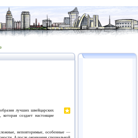
е
образия лучших швейцарских
, которая создает настоящие
сложные, неповторимые, особенные —
юности. А после окончания специальной