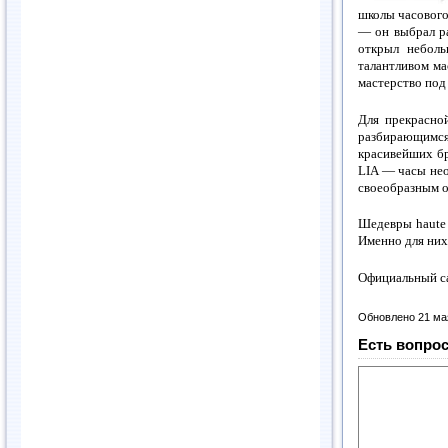
школы часового
— он выбрал р
открыл неболь
талантливом ма
мастерство под
Для прекрасно
разбирающимся
красивейших бр
LIA — часы нео
своеобразным о
Шедевры haute 
Именно для них
Официальный с
Обновлено 21 ма
Есть вопрос