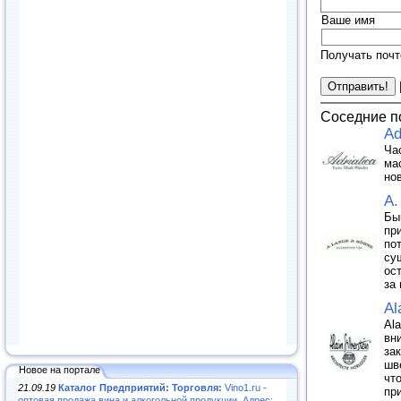
Ваше имя
Получать почт
Соседние п
Ad
Ча
ма
но
A.
Бы
пр
по
су
ос
за
Al
Al
вн
за
шв
Новое на портале
чт
21.09.19
Каталог Предприятий: Торговля:
Vino1.ru -
пр
оптовая продажа вина и алкогольной продукции. Адрес: