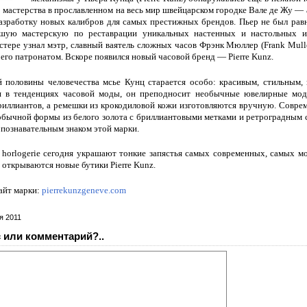
 мастерства в прославленном на весь мир швейцарском городке Вале де Жу — 
азработку новых калибров для самых престижных брендов. Пьер не был рав
шую мастерскую по реставрации уникальных настенных и настольных и
стере узнал мэтр, славный ваятель сложных часов Фрэнк Мюллер (Frank Mulle
 его патронатом. Вскоре появился новый часовой бренд — Pierre Kunz.
й половины человечества мсье Кунц старается особо: красивым, стильным
 в тенденциях часовой моды, он преподносит необычные ювелирные моде
иллиантов, а ремешки из крокодиловой кожи изготовляются вручную. Совре
бычной формы из белого золота с бриллиантовыми метками и ретроградным 
познавательным знаком этой марки.
horlogerie сегодня украшают тонкие запястья самых современных, самых м
 открываются новые бутики Pierre Kunz.
айт марки:
pierrekunzgeneve.com
я 2011
 или комментарий?..