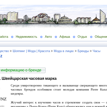
абота
Недвижимость
Авто
Афиша
Отдых
Общени
ество
>
Шоппинг | Мода | Красота
>
Мода в лицах
>
Бренды
>
Часы
nz
 информацию о бренде
z. Швейцарская часовая марка
Среди умиротворенно тикающего и вызывающе сверкающего много
часовых брендов особняком стоит молодая компания Pierre Kunz
шедевры.
Жгучий интерес к изучению часов и стремление создать свои — 
механизмы у Пьера Кунца (Pierre Kunz) обнаружились еще в нежной 