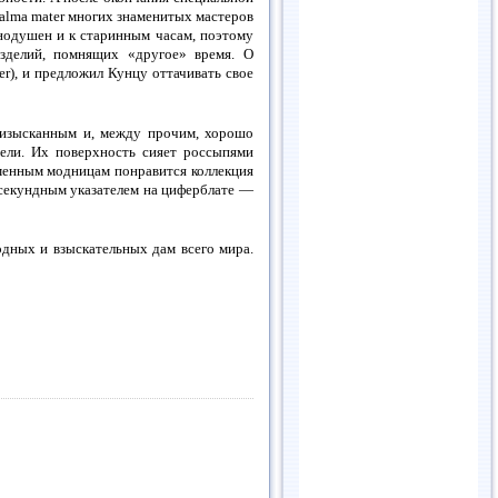
alma mater многих знаменитых мастеров
нодушен и к старинным часам, поэтому
зделий, помнящих «другое» время. О
r), и предложил Кунцу оттачивать свое
, изысканным и, между прочим, хорошо
ли. Их поверхность сияет россыпями
менным модницам понравится коллекция
секундным указателем на циферблате —
одных и взыскательных дам всего мира.