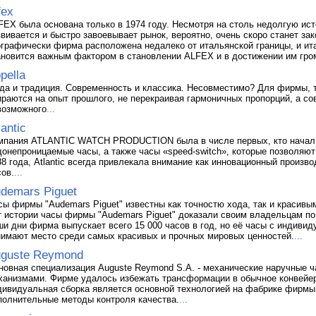
fex
FEX была основана только в 1974 году. Несмотря на столь недолгую и
звивается и быстро завоевывает рынок, вероятно, очень скоро станет за
ографически фирма расположена недалеко от итальянской границы, и ита
ановится важным фактором в становлении ALFEX и в достижении им гро
pella
да и традиция. Современность и классика. Несовместимо? Для фирмы, т
ираются на опыт прошлого, не перекраивая гармоничных пропорций, а со
возможного
...
lantic
мпания ATLANTIC WATCH PRODUCTION была в числе первых, кто начал 
донепроницаемые часы, а также часы «speed-switch», которые позволяют
88 года, Atlantic всегда привлекала внимание как инновационный произв
сов.
...
demars Piguet
сы фирмы "Audemars Piguet" известны как точностю хода, так и красив
т истории часы фирмы "Audemars Piguet" доказали своим владельцам по
ши дни фирма выпускает всего 15 000 часов в год, но её часы с индиви
нимают место среди самых красивых и прочных мировых ценностей.
...
guste Reymond
новная специализация Auguste Reymond S.A. - механические наручные ч
ханизмами. Фирме удалось избежать трансформации в обычное конвейерн
дивидуальная сборка является основной технологией на фабрике фирмы,
полнительные методы контроля качества.
...