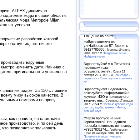
сторию, ALFEX динамично
конодателем моды в своей области.
льянская мода Metropole Milan
мадных успехов
...
Общение на сайте
ворческие разработки которой
Найден кошелёк на
вершенствуя их, нет ничего
ул.Набережная 57. Звонить
89127785868..
Марина 16 марта
2018, 10:12 //
Найденные вещи -
Найдены ключи
производить наручные
Здравствуйте! А в Пятигорск
 быстро изменить дату. Начиная с
перевозку тоже
осуществляете?..
одитель оригинальных и уникальных
Ольга 22
октября 2017, 09:12 //
Транспорт и
перевозки - Транспортная компания
КИТ
Здравствуйте! Поделитесь,
ым внешним видом. За 130 с лишним
пожалуйста, информацией о
 всему миру высокое качество. В
кружках ИЗО и прикладного
дуальными номерами по праву
творчества...
Светлана 17 января
2017, 21:24 //
Частные детские сады,
центры, клубы, кружки - Мечта,
детский клуб
Утерян пропуск на имя
асы, как правило, со сложными
Горбатовской. Нашедшего
ое производство, и по сей день
просьба позвонить по номеру
 что позволяет использовать
+79517831174...
Горбатовская
Юлия 04 октября 2016, 18:45 //
Потерянные вещи - утеряны
вод.удостоверение